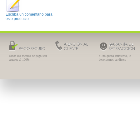
Escriba un comentario para
este producto
ATENCIÓN AL
GARANTÍA DE
PAGO SEGURO
CLIENTE
SATISFACCIÓN
Todos los medios de pago son
Si no queda satisfecho, le
seguros al 100%
devolvemos su dinero