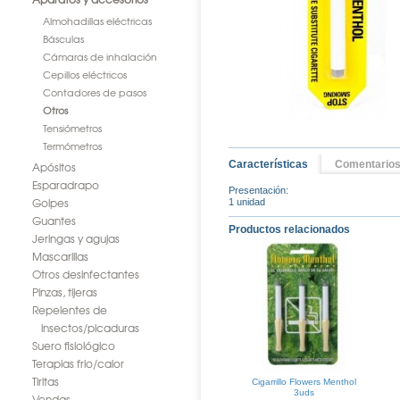
Almohadillas eléctricas
Básculas
Cámaras de inhalación
Cepillos eléctricos
Contadores de pasos
Otros
Tensiómetros
Termómetros
Características
Comentario
Apósitos
Esparadrapo
Presentación:
Golpes
1 unidad
Guantes
Productos relacionados
Jeringas y agujas
Mascarillas
Otros desinfectantes
Pinzas, tijeras
Repelentes de
insectos/picaduras
Suero fisiológico
Terapias frio/calor
Tiritas
Cigarrillo Flowers Menthol
3uds
Vendas