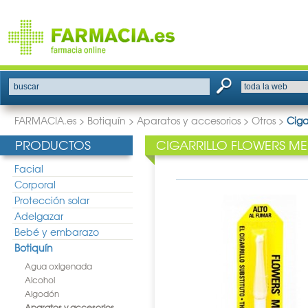
buscar
FARMACIA.es
>
Botiquín
>
Aparatos y accesorios
>
Otros
>
Ciga
PRODUCTOS
CIGARRILLO FLOWERS M
Facial
Corporal
Protección solar
Adelgazar
Bebé y embarazo
Botiquín
Agua oxigenada
Alcohol
Algodón
Aparatos y accesorios