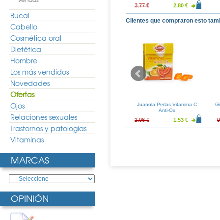
3.77 €
2.80 €
Bucal
Clientes que compraron esto tam
Cabello
Cosmética oral
Dietética
Hombre
Los más vendidos
Novedades
Ofertas
Ojos
itiva Protectora
Eucerin DermoPURIFYER
Juanola Perlas Vitamina C
Gi
20 50ml
Cuidado Hidratante 50ml
Anti-Ox
Relaciones sexuales
15.52 €
27.95 €
20.70 €
2.06 €
1.53 €
9
Trastornos y patologias
Vitaminas
MARCAS
OPINIÓN