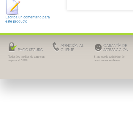
Escriba un comentario para
este producto
ATENCIÓN AL
GARANTÍA DE
PAGO SEGURO
CLIENTE
SATISFACCIÓN
Todos los medios de pago son
Si no queda satisfecho, le
seguros al 100%
devolvemos su dinero