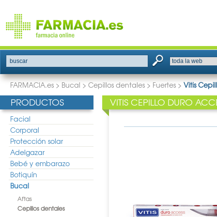
buscar
FARMACIA.es
>
Bucal
>
Cepillos dentales
>
Fuertes
>
Vitis Cepi
PRODUCTOS
VITIS CEPILLO DURO ACC
Facial
Corporal
Protección solar
Adelgazar
Bebé y embarazo
Botiquín
Bucal
Aftas
Cepillos dentales