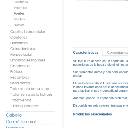
Eléctricos
Infantiles
Fuertes
Medios
Suaves
Cepillos interdentales
Colutorios
Dentífricos
Geles dentales
Características
Comentario
Herpes labial
Limpiadores linguales
VITIS® duro access es un cepillo de u
posteriores de la boca y disminuir los p
Ortodoncia
Prótesis
Sus filamentos duros y con perfil ondula
encías.
Recambios
Seda dental
El cuello del cepillo VITIS® duro acces
la boca favoreciendo así la accesibilid
Tratamiento boca seca
para facilitar el uso y comodidad durante
Tratamiento de la halitosis
Además, posee un capuchón protector d
Tratamientos
blanqueadores
Disponible en seis colores: transparente, 
Cabello
Productos relacionados
Cosmética oral