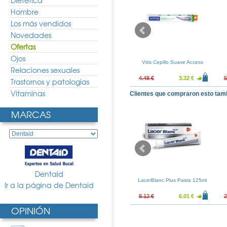
Dietética
Hombre
Los más vendidos
Novedades
Ofertas
Ojos
illo Encias
Vitis Cepillo Medio
Vitis Cepillo Suave Access
Relaciones sexuales
3.84 €
4.48 €
3.32 €
4.48 €
3.32 €
5
Trastornos y patologias
Vitaminas
Clientes que compraron esto tam
MARCAS
Dentaid
plast Pasta Al
Fluocaril Bi-Fluore 250 Pasta
LacerBlanc Plus Pasta 125ml
Ir a la página de Dentaid
 125gr
125ml
14.96 €
5.72 €
4.24 €
8.12 €
6.01 €
2
OPINIÓN