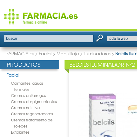
buscar
FARMACIA.es
>
Facial
>
Maquillaje
>
Iluminadores
>
Belcils Il
PRODUCTOS
BELCILS ILUMINADOR Nº2
Facial
Calmantes, aguas
termales
Cremas antiarrugas
Cremas despigmentantes
Cremas nutritivas
Cremas regeneradoras
Cremas tratamiento de
rojeces
Exfoliantes