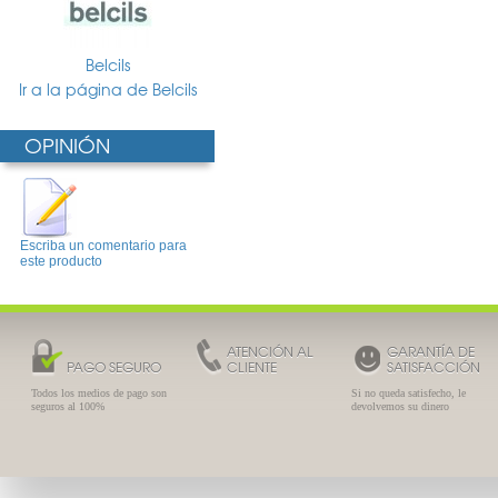
Belcils
Ir a la página de Belcils
OPINIÓN
Escriba un comentario para
este producto
ATENCIÓN AL
GARANTÍA DE
PAGO SEGURO
CLIENTE
SATISFACCIÓN
Todos los medios de pago son
Si no queda satisfecho, le
seguros al 100%
devolvemos su dinero