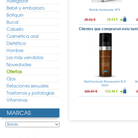
Adelgazar
Bebé y embarazo
Ideal Fondo de
Vichy Teint Ideal Fondo de
Belcils Iluminador Nº3
uminador Fluido
Botiquín
Maquillaje Iluminador Crema
 Dorado
nº45 Dorado
21.27 €
28.72 €
21.27 €
25.01 €
18.53 €
2
Bucal
Cabello
Clientes que compraron esto tam
Cosmética oral
Dietética
Hombre
Los más vendidos
Novedades
Ofertas
Ojos
SkinCeuticals Resveratrol B E
B
Relaciones sexuales
30ml
155.87 €
115.46 €
2
Trastornos y patologias
Vitaminas
MARCAS