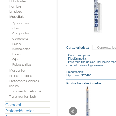
Hidratantes
Hombre
Limpieza
Maquillaje
Aplicadores
Coloretes
Compactos
Correctores
Fluidos
Características
Comentario
Iluminadores
Labios
- Cobertura óptima.
Ojos
- Fijación media.
- Para todo tipo de ojos, incluso los m
Polvos sueltos
- Testado oftalmológicamente
Mascarillas
Presentación:
Pieles atópicas
Lápiz color NEGRO
Protectores labiales
Productos relacionados
Sérum
Tratamiento del acné
Tratamientos flash
Corporal
Protección solar