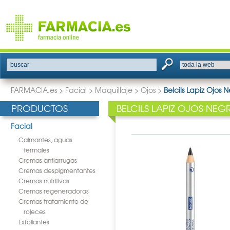
buscar
FARMACIA.es
>
Facial
>
Maquillaje
>
Ojos
>
Belcils Lapiz Ojos 
PRODUCTOS
BELCILS LAPIZ OJOS NEG
Facial
Calmantes, aguas
termales
Cremas antiarrugas
Cremas despigmentantes
Cremas nutritivas
Cremas regeneradoras
Cremas tratamiento de
rojeces
Exfoliantes