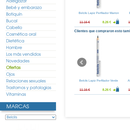
Adelgazar
Bebé y embarazo
Botiquín
t 1N Negro
Beter Top Lash Mascara
Belcils Lapiz Perfilador Marron
Pestañas Negro
Bucal
10.60 €
11.96 €
8.86 €
11.16 €
8.26 €
1
Cabello
Clientes que compraron esto tam
Cosmética oral
Dietética
Hombre
Los más vendidos
Novedades
Ofertas
Ojos
Relaciones sexuales
n Fantasy 8uds
Vichy Normaderm Tratamiento
Belcils Lapiz Perfilador Verde
A
Hidratante Anti-imperfecciones
Trastornos y patologias
50ml
3.74 €
20.99 €
15.55 €
11.16 €
8.26 €
1
Vitaminas
MARCAS