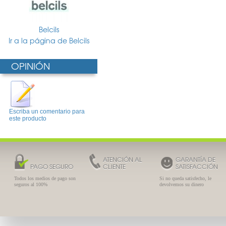
Belcils
Ir a la página de Belcils
OPINIÓN
Escriba un comentario para
este producto
ATENCIÓN AL
GARANTÍA DE
PAGO SEGURO
CLIENTE
SATISFACCIÓN
Todos los medios de pago son
Si no queda satisfecho, le
seguros al 100%
devolvemos su dinero