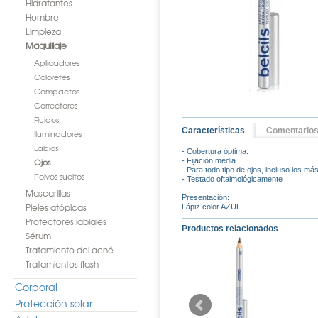
Hidratantes
Hombre
Limpieza
Maquillaje
Aplicadores
Coloretes
Compactos
Correctores
Fluidos
Características
Comentario
Iluminadores
Labios
- Cobertura óptima.
Ojos
- Fijación media.
- Para todo tipo de ojos, incluso los m
Polvos sueltos
- Testado oftalmológicamente
Mascarillas
Presentación:
Pieles atópicas
Lápiz color AZUL
Protectores labiales
Productos relacionados
Sérum
Tratamiento del acné
Tratamientos flash
Corporal
Protección solar