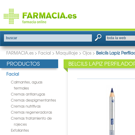
buscar
FARMACIA.es
>
Facial
>
Maquillaje
>
Ojos
>
Belcils Lapiz Perfil
PRODUCTOS
BELCILS LAPIZ PERFILADO
Facial
Calmantes, aguas
termales
Cremas antiarrugas
Cremas despigmentantes
Cremas nutritivas
Cremas regeneradoras
Cremas tratamiento de
rojeces
Exfoliantes