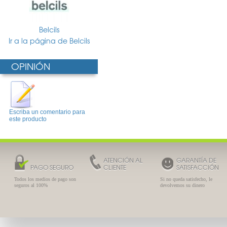
Belcils
Ir a la página de Belcils
OPINIÓN
Escriba un comentario para
este producto
ATENCIÓN AL
GARANTÍA DE
PAGO SEGURO
CLIENTE
SATISFACCIÓN
Todos los medios de pago son
Si no queda satisfecho, le
seguros al 100%
devolvemos su dinero