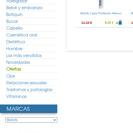
Adelgazar
Bebé y embarazo
Botiquín
vrance Lapiz
Nuk Set Baby Azul
Belcils Lapiz Perfilador Marron
B
jas Claro (01)
Bucal
13.53 €
35.51 €
26.31 €
11.16 €
8.26 €
1
Cabello
Cosmética oral
Dietética
Hombre
Los más vendidos
Novedades
Ofertas
Ojos
Relaciones sexuales
Trastornos y patologias
Vitaminas
MARCAS